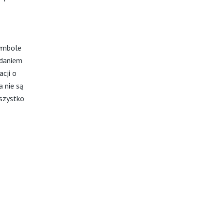
symbole
adaniem
cji o
a nie są
wszystko