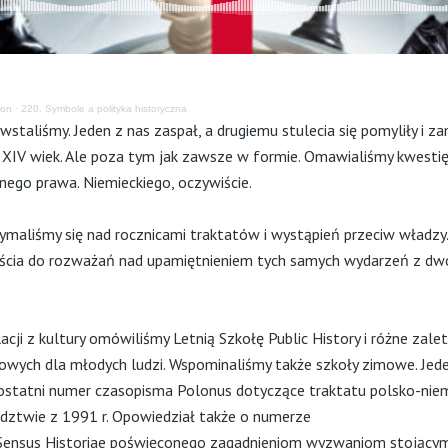
fon
·
220. Symbole a polityka historyczna
staliśmy. Jeden z nas zaspał, a drugiemu stulecia się pomyliły i za
ę XIV wiek. Ale poza tym jak zawsze w formie. Omawialiśmy kwestię
dnego prawa. Niemieckiego, oczywiście.
maliśmy się nad rocznicami traktatów i wystąpień przeciw władzy.
ścia do rozważań nad upamiętnieniem tych samych wydarzeń z dw
acji z kultury omówiliśmy Letnią Szkołę Public History i różne zale
wych dla młodych ludzi. Wspominaliśmy także szkoły zimowe. Jede
ostatni numer czasopisma Polonus dotyczące traktatu polsko-niem
dztwie z 1991 r. Opowiedział także o numerze
Sensus Historiae poświęconego zagadnieniom wyzwaniom stojący