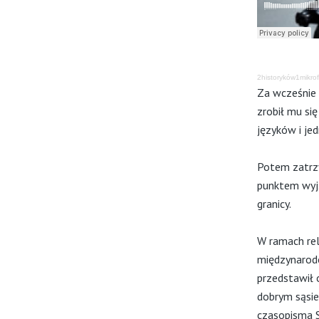
2historyków1mikro
Za wcześnie w
zrobił mu si
języków i je
Potem zatrzy
punktem wyj
granicy.
W ramach rel
międzynarodo
przedstawił 
dobrym sąsie
czasopisma 