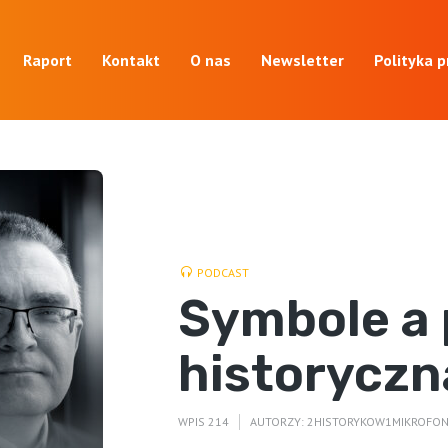
Raport
Kontakt
O nas
Newsletter
Polityka 
PODCAST
Symbole a 
historyczn
WPIS 214
AUTORZY:
2HISTORYKOW1MIKROFO