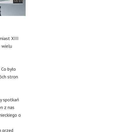
miast XIII
 wielu
 Co było
óch stron
ty spotkań
n z nas
ieckiego o
m przed