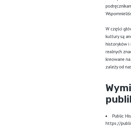
podręcznikam
Wspomnieliś
W części głó
kultury są a
historyków i
realnych znac
kreowane na 
zależy od nas
Wymi
publi
Public Hi
https://publ