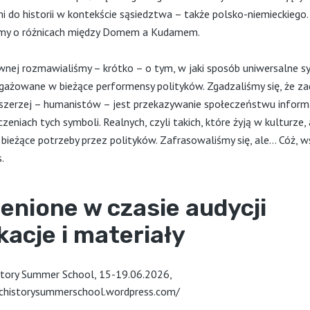
i do historii w kontekście sąsiedztwa – także polsko-niemieckiego.
my o różnicach między Domem a Kudamem.
wnej rozmawialiśmy – krótko – o tym, w jaki sposób uniwersalne 
ngażowane w bieżące performensy polityków. Zgadzaliśmy się, że z
 szerzej – humanistów – jest przekazywanie społeczeństwu informa
zeniach tych symboli. Realnych, czyli takich, które żyją w kulturze, 
bieżące potrzeby przez polityków. Zafrasowaliśmy się, ale… Cóż, 
.
enione w czasie audycji
kacje i materiały
story Summer School, 15-19.06.2026,
ichistorysummerschool.wordpress.com/