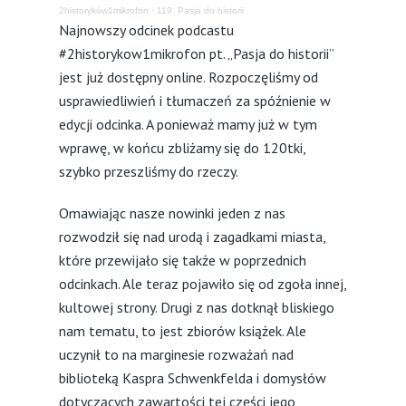
2historyków1mikrofon
·
119. Pasja do historii
Najnowszy odcinek podcastu
#2historykow1mikrofon pt. „Pasja do historii”
jest już dostępny online. Rozpoczęliśmy od
usprawiedliwień i tłumaczeń za spóźnienie w
edycji odcinka. A ponieważ mamy już w tym
wprawę, w końcu zbliżamy się do 120tki,
szybko przeszliśmy do rzeczy.
Omawiając nasze nowinki jeden z nas
rozwodził się nad urodą i zagadkami miasta,
które przewijało się także w poprzednich
odcinkach. Ale teraz pojawiło się od zgoła innej,
kultowej strony. Drugi z nas dotknął bliskiego
nam tematu, to jest zbiorów książek. Ale
uczynił to na marginesie rozważań nad
biblioteką Kaspra Schwenkfelda i domysłów
dotyczących zawartości tej części jego