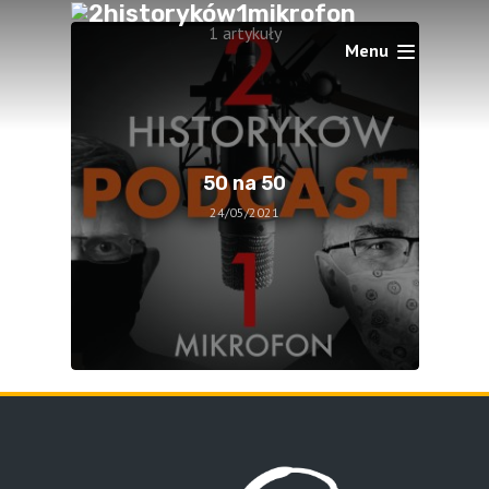
1 artykuły
Menu
50 na 50
24/05/2021