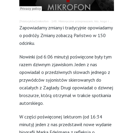
2historyków1mikrofon
·
146. Historyczne przepraszam, kto, kogo i dlaczego?
Zapowiadamy zmiany i tradycyjnie opowiadamy
o podróży. Zmiany zobaczą Państwo w 150
odcinku.
Nowinki (od 6:06 minuty) poświęcone były tym
razem dziwnym zjawiskom. Jeden z nas
opowiadał o przedziwnych słowach jednego z
przywódców syjonistów skierowanych do
ocalałych z Zagłady. Drugi opowiadał o dziwnej
broszurze, którą otrzymał w trakcie spotkania
autorskiego.
W części poświęconej lekturom (od 16:34
minuty) jeden z nas przedstawił nowe wydanie
biografii Marka Edelmana z refleksją o